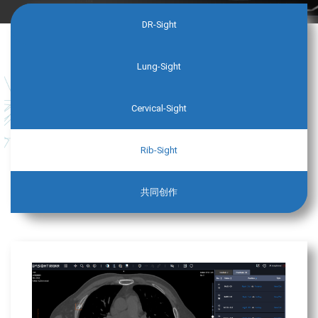
DR-Sight
Lung-Sight
Cervical-Sight
Rib-Sight
共同创作