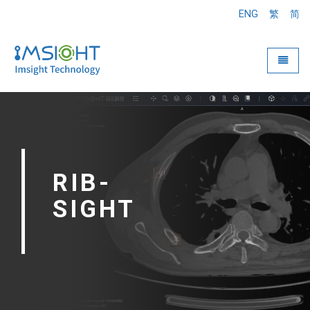
ENG
繁
简
Toggle
RIB-
SIGHT