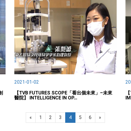
2021-01-02
20
創
【TVB FUTURES SCOPE「看出個未來」–未來
【
醫院】 INTELLIGENCE IN OP...
I
«
1
2
3
4
5
6
»