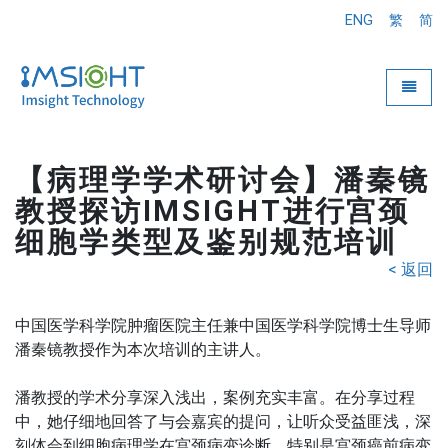
ENG
繁
简
Toggle
【病理学学术研讨会】潘秦镜
教授探访IMSIGHT进行宫颈
细胞学类型及鉴别规范培训
< 返回
中国医学科学院肿瘤医院主任兼中国医学科学院博士生导师
潘秦镜教授作为本次培训的主讲人。
潘教授的学术分享深入浅出，案例充实丰富。在分享过程
中，她仔细地回答了与会嘉宾的提问，让听众受益匪浅，深
刻体会到细胞病理学在宫颈病变诊断，特别是宫颈癌前病变