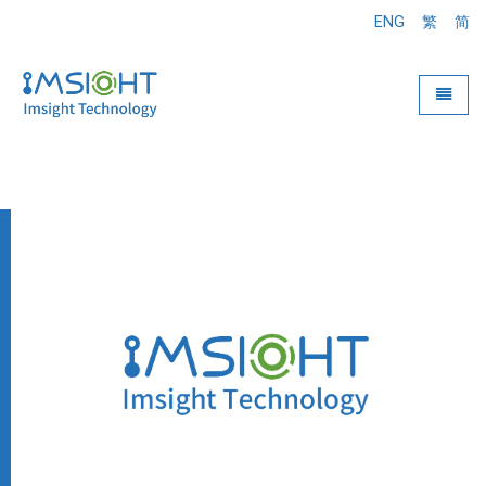
ENG
繁
简
Toggle