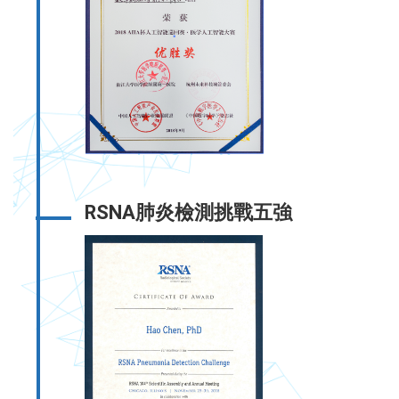
RSNA肺炎檢測挑戰五強