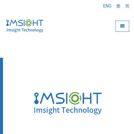
ENG
繁
简
Toggle